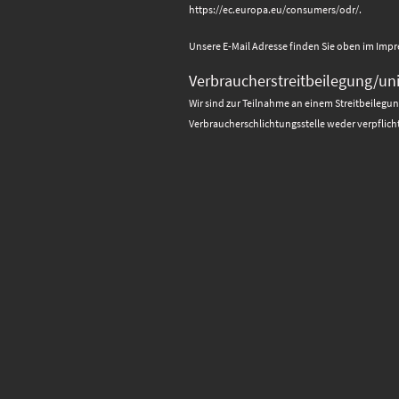
https://ec.europa.eu/consumers/odr/.
Unsere E-Mail Adresse finden Sie oben im Imp
Verbraucherstreitbeilegung/uni
Wir sind zur Teilnahme an einem Streitbeilegu
Verbraucherschlichtungsstelle weder verpflicht